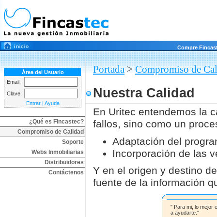
Compre Fincas
Portada
>
Compromiso de Cal
Área del Usuario
Email:
Nuestra Calidad
Clave:
Entrar
|
Ayuda
En Uritec entendemos la c
¿Qué es Fincastec?
fallos, sino como un proce
Compromiso de Calidad
Adaptación del progra
Soporte
Incorporación de las v
Webs Inmobiliarias
Distribuidores
Y en el origen y destino de
Contáctenos
fuente de la información q
" Para mi, lo mejor 
a ayudarte."