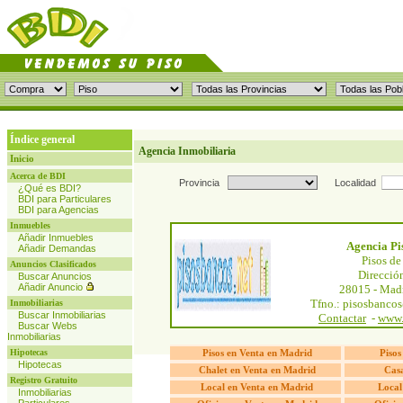
Índice general
Agencia Inmobiliaria
Inicio
Acerca de BDI
Provincia
Localidad
¿Qué es BDI?
BDI para Particulares
BDI para Agencias
Inmuebles
Añadir Inmuebles
Agencia Pi
Añadir Demandas
Pisos de
Anuncios Clasificados
Dirección
Buscar Anuncios
Añadir Anuncio
28015 - Madr
Tfno.: pisosbanco
Inmobiliarias
Buscar Inmobiliarias
Contactar
-
www.
Buscar Webs
Inmobiliarias
Hipotecas
Pisos en Venta en Madrid
Pisos
Hipotecas
Chalet en Venta en Madrid
Casa
Registro Gratuito
Local en Venta en Madrid
Local
Inmobiliarias