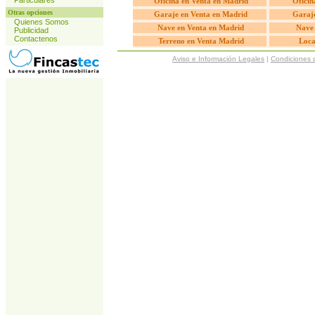
Particulares
Oficina en Venta en Madrid
Oficin
Otras opciones
Garaje en Venta en Madrid
Garaje
Quienes Somos
Nave en Venta en Madrid
Nave 
Publicidad
Contactenos
Terreno en Venta Madrid
Loca
Aviso e Información Legales
|
Condiciones 