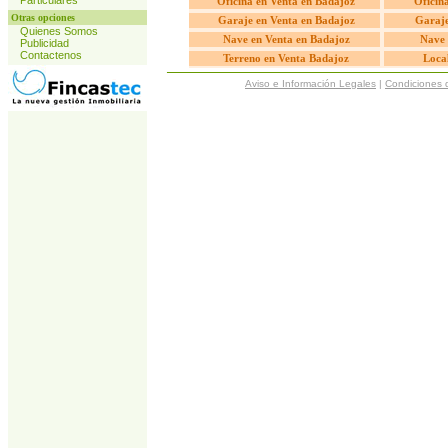
Particulares
Oficina en Venta en Badajoz
Oficin
Otras opciones
Garaje en Venta en Badajoz
Garaje
Quienes Somos
Nave en Venta en Badajoz
Nave 
Publicidad
Contactenos
Terreno en Venta Badajoz
Loca
Aviso e Información Legales
|
Condiciones 