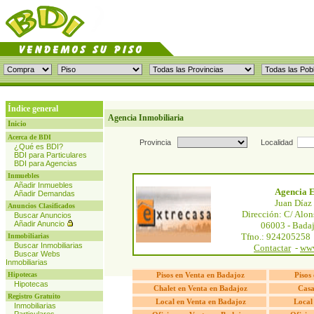
Índice general
Agencia Inmobiliaria
Inicio
Acerca de BDI
Provincia
Localidad
¿Qué es BDI?
BDI para Particulares
BDI para Agencias
Inmuebles
Añadir Inmuebles
Agencia E
Añadir Demandas
Juan Díaz 
Anuncios Clasificados
Dirección: C/ Alon
Buscar Anuncios
Añadir Anuncio
06003 - Badaj
Tfno.: 924205258 
Inmobiliarias
Buscar Inmobiliarias
Contactar
-
www
Buscar Webs
Inmobiliarias
Hipotecas
Pisos en Venta en Badajoz
Pisos
Hipotecas
Chalet en Venta en Badajoz
Casa
Registro Gratuito
Local en Venta en Badajoz
Local
Inmobiliarias