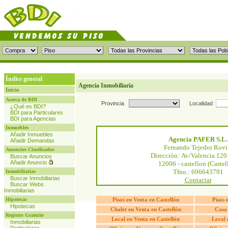
Índice general
Agencia Inmobiliaria
Inicio
Acerca de BDI
Provincia
Localidad
¿Qué es BDI?
BDI para Particulares
BDI para Agencias
Inmuebles
Añadir Inmuebles
Agencia PAFER S.L.
Añadir Demandas
Fernando Tejedor Rovi
Anuncios Clasificados
Dirección: Av/Valencia 120
Buscar Anuncios
Añadir Anuncio
12006 - castellon (Castel
Tfno.: 696643791
Inmobiliarias
Buscar Inmobiliarias
Contactar
Buscar Webs
Inmobiliarias
Hipotecas
Pisos en Venta en Castellón
Pisos 
Hipotecas
Chalet en Venta en Castellón
Casa 
Registro Gratuito
Local en Venta en Castellón
Local 
Inmobiliarias