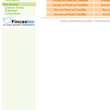
Particulares
Oficina en Venta en Castellón
Oficina
Otras opciones
Garaje en Venta en Castellón
Garaje 
Quienes Somos
Nave en Venta en Castellón
Nave e
Publicidad
Contactenos
Terreno en Venta Castellón
Local
Aviso e Información Legales
|
Condiciones 