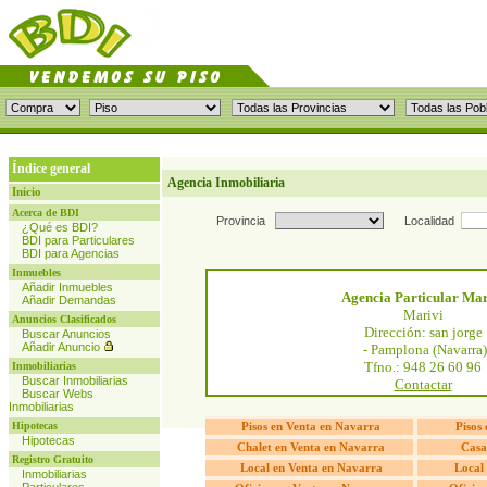
Índice general
Agencia Inmobiliaria
Inicio
Acerca de BDI
Provincia
Localidad
¿Qué es BDI?
BDI para Particulares
BDI para Agencias
Inmuebles
Añadir Inmuebles
Agencia Particular Mar
Añadir Demandas
Marivi
Anuncios Clasificados
Dirección: san jorge
Buscar Anuncios
Añadir Anuncio
- Pamplona (Navarra)
Tfno.: 948 26 60 96
Inmobiliarias
Buscar Inmobiliarias
Contactar
Buscar Webs
Inmobiliarias
Hipotecas
Pisos en Venta en Navarra
Pisos
Hipotecas
Chalet en Venta en Navarra
Casa
Registro Gratuito
Local en Venta en Navarra
Local 
Inmobiliarias