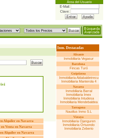
Área del Usuario
E-Mail:
Clave:
Inm. Destacadas
Alicante
Inmobiliaria Vegasur
Barcelona
Fincas Turó
Guipúzcoa
Inmobiliaria Aldabaldetrecu
Inmobiliaria Manterola 4
ivi
Navarra
Inmobiliaria Barral
Inmobiliaria Imex
Inmobiliaria Intudesa
Inmobiliaria Mendebaldea
Tarragona
Nautilus Inmo S.L
Vizcaya
 en Alquiler en Navarra
Inmobiliaria Ojanguren
Inmobiliaria Ortuondo
 en Venta en Navarra
Inmobiliaria Zeberio
en Alquiler en Navarra