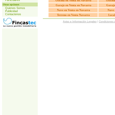
Particulares
Oficina en Venta en Navarra
Oficina
Otras opciones
Garaje en Venta en Navarra
Garaje
Quienes Somos
Nave en Venta en Navarra
Nave 
Publicidad
Contactenos
Terreno en Venta Navarra
Loca
Aviso e Información Legales
|
Condiciones 