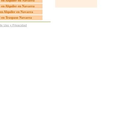
 en Alquiler en Navarra
 en Alquiler en Navarra
en Alquiler en Navarra
l en Traspaso Navarra
de Uso y Privacidad