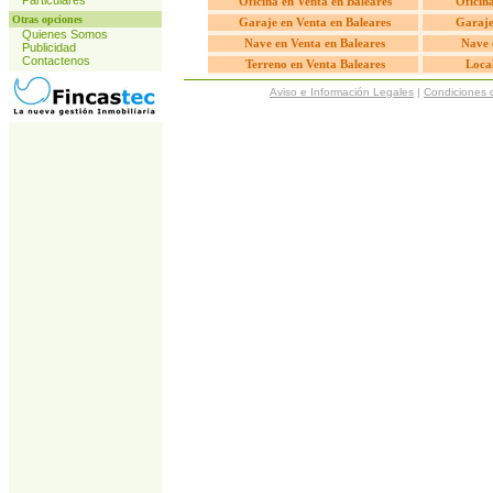
Particulares
Oficina en Venta en Baleares
Oficina
Otras opciones
Garaje en Venta en Baleares
Garaje
Quienes Somos
Nave en Venta en Baleares
Nave 
Publicidad
Contactenos
Terreno en Venta Baleares
Local
Aviso e Información Legales
|
Condiciones 