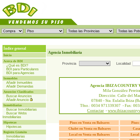
Índice general
Agencia Inmobiliaria
Inicio
Acerca de BDI
Provincia
Localidad
¿Qué es BDI?
BDI para Particulares
BDI para Agencias
Inmuebles
Añadir Inmuebles
Agencia IBIZA COUNTRY 
Añadir Demandas
Mila González Pereir
Anuncios Clasificados
Dirección: Calle del Mar
Buscar Anuncios
Añadir Anuncio
07840 - Sta. Eulalia Ibiza (B
Tfno.: 0034 971339307 - Fax: 00
Inmobiliarias
Buscar Inmobiliarias
Contactar
-
www.ibizacountryv
Buscar Webs
Inmobiliarias
Hipotecas
Pisos en Venta en Baleares
Pisos 
Hipotecas
Chalet en Venta en Baleares
Casa
Registro Gratuito
Local en Venta en Baleares
Local 
Inmobiliarias