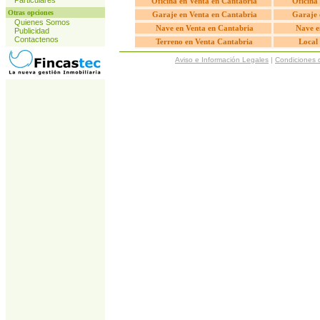
Particulares
Oficina en Venta en Cantabria
Oficina 
Otras opciones
Garaje en Venta en Cantabria
Garaje 
Quienes Somos
Nave en Venta en Cantabria
Nave e
Publicidad
Contactenos
Terreno en Venta Cantabria
Local
Aviso e Información Legales
|
Condiciones 