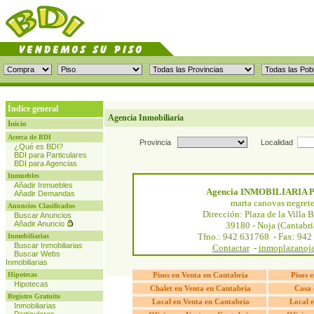
Índice general
Agencia Inmobiliaria
Inicio
Acerca de BDI
Provincia
Localidad
¿Qué es BDI?
BDI para Particulares
BDI para Agencias
Inmuebles
Añadir Inmuebles
Agencia INMOBILIARIA 
Añadir Demandas
marta canovas negret
Anuncios Clasificados
Dirección: Plaza de la Villa 
Buscar Anuncios
Añadir Anuncio
39180 - Noja (Cantabri
Tfno.: 942 631768 - Fax: 942
Inmobiliarias
Buscar Inmobiliarias
Contactar
-
inmoplazanoj
Buscar Webs
Inmobiliarias
Hipotecas
Pisos en Venta en Cantabria
Pisos 
Hipotecas
Chalet en Venta en Cantabria
Casa 
Registro Gratuito
Local en Venta en Cantabria
Local e
Inmobiliarias