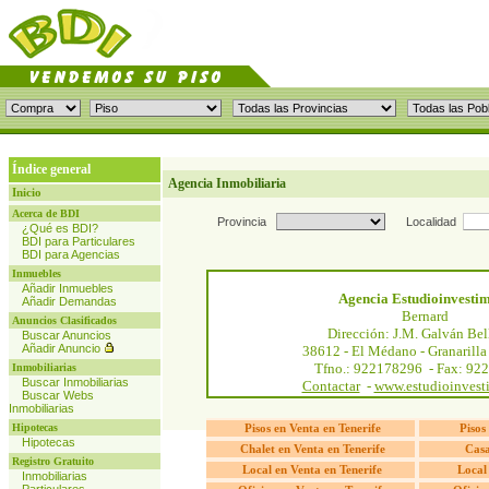
Índice general
Agencia Inmobiliaria
Inicio
Acerca de BDI
Provincia
Localidad
¿Qué es BDI?
BDI para Particulares
BDI para Agencias
Inmuebles
Añadir Inmuebles
Agencia Estudioinvest
Añadir Demandas
Bernard
Anuncios Clasificados
Dirección: J.M. Galván Bel
Buscar Anuncios
Añadir Anuncio
38612 - El Médano - Granarilla 
Tfno.: 922178296 - Fax: 92
Inmobiliarias
Buscar Inmobiliarias
Contactar
-
www.estudioinves
Buscar Webs
Inmobiliarias
Hipotecas
Pisos en Venta en Tenerife
Pisos
Hipotecas
Chalet en Venta en Tenerife
Casa
Registro Gratuito
Local en Venta en Tenerife
Local 
Inmobiliarias