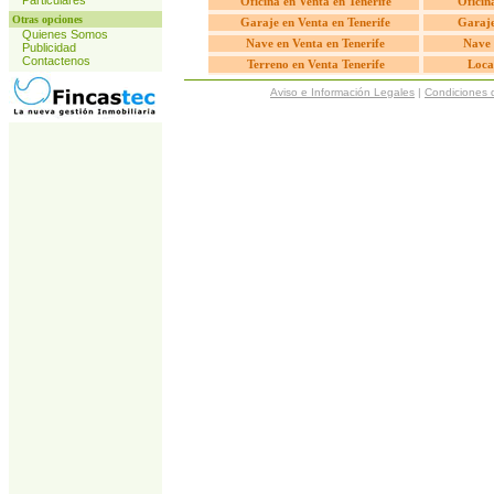
Particulares
Oficina en Venta en Tenerife
Oficina
Otras opciones
Garaje en Venta en Tenerife
Garaje
Quienes Somos
Nave en Venta en Tenerife
Nave 
Publicidad
Contactenos
Terreno en Venta Tenerife
Loca
Aviso e Información Legales
|
Condiciones 