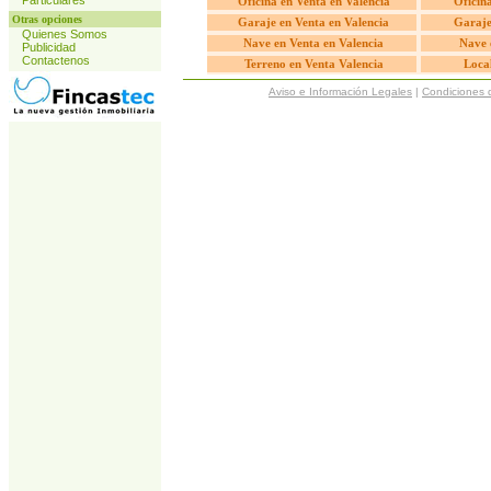
Particulares
Oficina en Venta en Valencia
Oficina
Otras opciones
Garaje en Venta en Valencia
Garaje
Quienes Somos
Nave en Venta en Valencia
Nave 
Publicidad
Contactenos
Terreno en Venta Valencia
Local
Aviso e Información Legales
|
Condiciones 