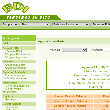
Índice general
Agencia Inmobiliaria
Inicio
Acerca de BDI
Provincia
Localidad
¿Qué es BDI?
BDI para Particulares
BDI para Agencias
Inmuebles
Añadir Inmuebles
Agencia COLON 70
Añadir Demandas
Gloria Hernández
Anuncios Clasificados
Dirección: C/Sorni, 1 1º pu
Buscar Anuncios
Añadir Anuncio
46004 - Valencia (Valenc
Tfno.: 96 351 85 20 - Fax: 96
Inmobiliarias
Buscar Inmobiliarias
Contactar
Buscar Webs
Inmobiliarias
Hipotecas
Pisos en Venta en Valencia
Pisos 
Hipotecas
Chalet en Venta en Valencia
Casa
Registro Gratuito
Local en Venta en Valencia
Local 
Inmobiliarias