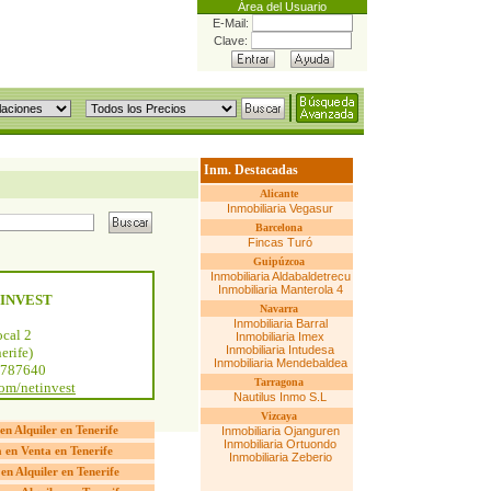
Área del Usuario
E-Mail:
Clave:
Inm. Destacadas
Alicante
Inmobiliaria Vegasur
Barcelona
Fincas Turó
Guipúzcoa
Inmobiliaria Aldabaldetrecu
Inmobiliaria Manterola 4
ETINVEST
Navarra
Inmobiliaria Barral
ocal 2
Inmobiliaria Imex
Inmobiliaria Intudesa
erife)
Inmobiliaria Mendebaldea
2787640
Tarragona
om/netinvest
Nautilus Inmo S.L
Vizcaya
 en Alquiler en Tenerife
Inmobiliaria Ojanguren
Inmobiliaria Ortuondo
 en Venta en Tenerife
Inmobiliaria Zeberio
en Alquiler en Tenerife