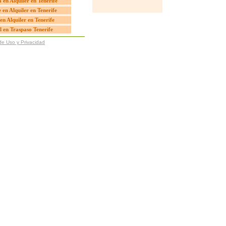
 en Alquiler en Tenerife
 en Alquiler en Tenerife
en Alquiler en Tenerife
l en Traspaso Tenerife
de Uso y Privacidad