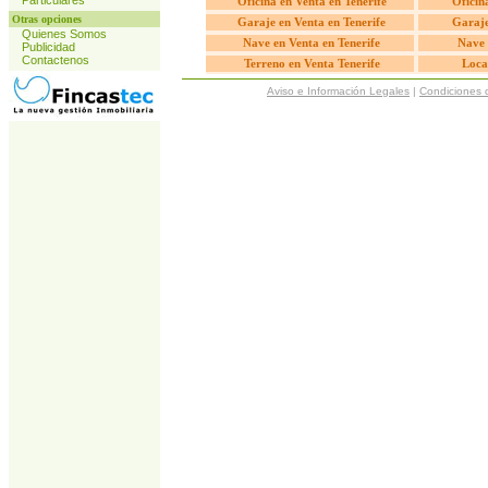
Particulares
Oficina en Venta en Tenerife
Oficina
Otras opciones
Garaje en Venta en Tenerife
Garaje
Quienes Somos
Nave en Venta en Tenerife
Nave 
Publicidad
Contactenos
Terreno en Venta Tenerife
Loca
Aviso e Información Legales
|
Condiciones 