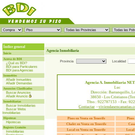
Índice general
Agencia Inmobiliaria
Inicio
Acerca de BDI
Provincia
Localidad
¿Qué es BDI?
BDI para Particulares
BDI para Agencias
Inmuebles
Añadir Inmuebles
Agencia A. Inmobiliaria N
Añadir Demandas
Luc
Anuncios Clasificados
Dirección: Barranquillo, L
Buscar Anuncios
Añadir Anuncio
38650 - Los Cristianos (Ten
Tfno.: 922787153 - Fax: 92
Inmobiliarias
Buscar Inmobiliarias
Contactar
-
viviendasencanarias.c
Buscar Webs
Inmobiliarias
Hipotecas
Pisos en Venta en Tenerife
Pisos
Hipotecas
Chalet en Venta en Tenerife
Casa
Registro Gratuito
Local en Venta en Tenerife
Local 
Inmobiliarias