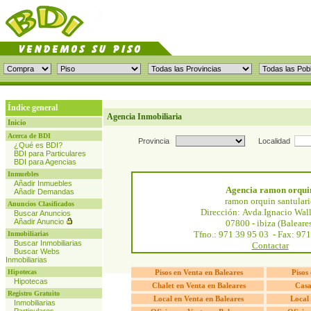
Índice general
Agencia Inmobiliaria
Inicio
Acerca de BDI
Provincia
Localidad
¿Qué es BDI?
BDI para Particulares
BDI para Agencias
Inmuebles
Añadir Inmuebles
Agencia ramon orqui
Añadir Demandas
ramon orquin santular
Anuncios Clasificados
Dirección: Avda.Ignacio Wall
Buscar Anuncios
Añadir Anuncio
07800 - ibiza (Baleare
Tfno.: 971 39 95 03 - Fax: 97
Inmobiliarias
Buscar Inmobiliarias
Contactar
Buscar Webs
Inmobiliarias
Hipotecas
Pisos en Venta en Baleares
Pisos 
Hipotecas
Chalet en Venta en Baleares
Casa
Registro Gratuito
Local en Venta en Baleares
Local 
Inmobiliarias