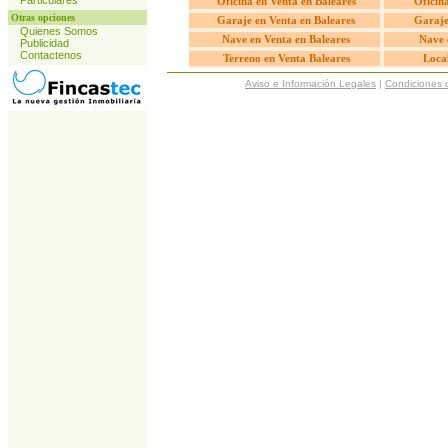
Particulares
Oficina en Venta en Baleares
Oficina
Otras opciones
Garaje en Venta en Baleares
Garaje
Quienes Somos
Nave en Venta en Baleares
Nave 
Publicidad
Contactenos
Terreno en Venta Baleares
Local
Aviso e Información Legales
|
Condiciones 