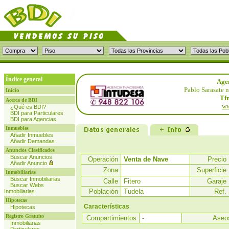
Índice general
Agen
Pablo Sarasate n
Inicio
Tfn
Acerca de BDI
ww
¿Qué es BDI?
BDI para Particulares
BDI para Agencias
Inmuebles
Añadir Inmuebles
Añadir Demandas
Anuncios Clasificados
Buscar Anuncios
Operación
Venta de Nave
Precio
Añadir Anuncio
Zona
Superficie
Inmobiliarias
Buscar Inmobiliarias
Calle
Fitero
Garaje
Buscar Webs
Población
Tudela
Ref.
Inmobiliarias
Hipotecas
Características
Hipotecas
Registro Gratuito
Compartimientos
-
Aseo
Inmobiliarias