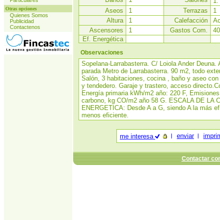
Particulares
1.
Otras opciones
Aseos
1
Terrazas
1
Quienes Somos
Altura
1
Calefacción
Ac
Publicidad
Contactenos
Ascensores
1
Gastos Com.
40
Ef. Energética
Observaciones
Sopelana-Larrabasterra. C/ Loiola Ander Deuna. 
parada Metro de Larrabasterra. 90 m2, todo exter
Salón, 3 habitaciones, cocina , baño y aseo con
y tendedero. Garaje y trastero, acceso directo
Energía primaria kWh/m2 año: 220 F, Emisiones
carbono, kg CO/m2 año 58 G. ESCALA DE LA 
ENERGETICA: Desde A a G, siendo A la más efi
menos eficiente.
enviar
impri
me interesa
Contactar con