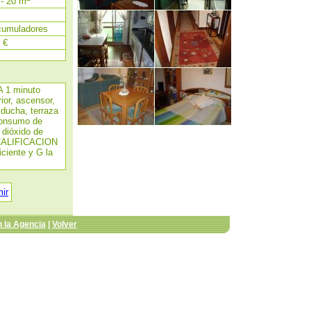
 - 20 m
umuladores
 €
A 1 minuto
ior, ascensor,
 ducha, terraza
.Consumo de
 dióxido de
CALIFICACION
ciente y G la
mir
 la Agencia
|
Volver