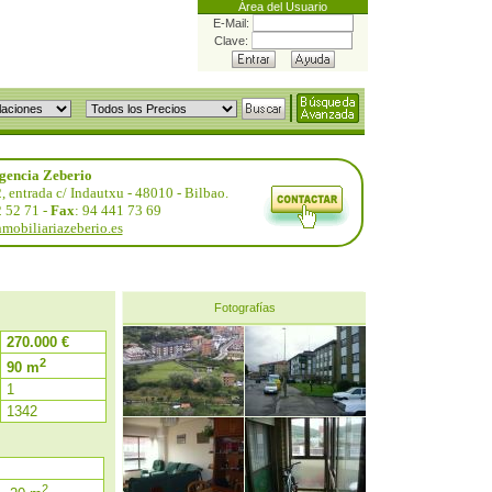
Área del Usuario
E-Mail:
Clave:
gencia Zeberio
, entrada c/ Indautxu - 48010 - Bilbao.
2 52 71 -
Fax
: 94 441 73 69
mobiliariazeberio.es
Fotografías
270.000 €
2
90 m
1
1342
2