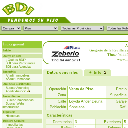
Índice general
A
Gregorio de la Revilla 22
Inicio
Tfno.
: 94 44
Acerca de BDI
www.in
¿Qué es BDI?
BDI para Particulares
BDI para Agencias
Inmuebles
Añadir Inmuebles
Añadir Demandas
Anuncios Clasificados
Buscar Anuncios
Operación
Venta de Piso
Precio
Añadir Anuncio
Zona
Superficie
Inmobiliarias
Buscar Inmobiliarias
Calle
Loyola Ander Deuna
Garaje
Buscar Webs
Población
Sopelana
Ref.
Inmobiliarias
Hipotecas
Características
Hipotecas
Registro Gratuito
Dormitorios
3
Exteriores
5
Inmobiliarias
Baños
1
Salones