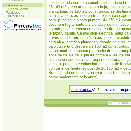
Particulares
sur. Este lado sur se encuentra edificado sobre 
Otras opciones
281,46 m2 y consta de planta baja, piso principa
Quienes Somos
planta baja, de 198 m2 construídos, se destina e
Publicidad
garaje, a terrazas y en parte a explotación agrop
Contactenos
parte principal o planta primera, de 170 m2 cosn
destina íntegramente a vivienda y se distribuye e
entrada, salón, cocina-comedor, cuatro dormitor
terraza y garaje. Calefacción eléctrica, agua cali
través de dos termos eléctricos, suelo revestido
cerámica, paredes pintadas y dotada de mobiliari
bajo cubierta o desván, de 130 m2 construídos, 
actualmente su acceso por medio de una trampill
zona de garaje de la planta primera y resulta se
diáfano sin acondicionar. Dispone de toma de ga
la casa, pero sin conducción al interior de la vi
con terrenos (pertenecidos) de 10.156 m2 y de 
Buen estado de conservación (rehabilitado hace
aproximadamente seis años).
enviar
impri
me interesa
Contactar con