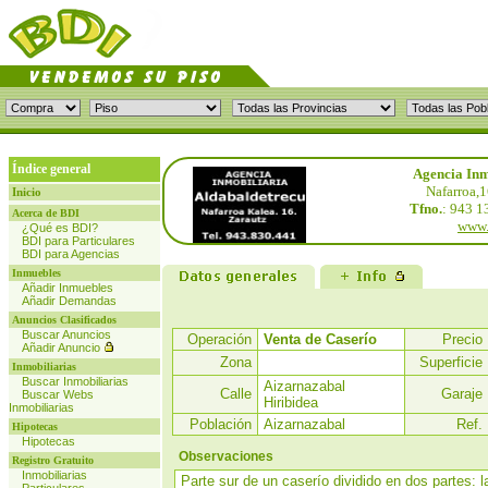
Índice general
Agencia Inm
Nafarroa,1
Inicio
Tfno.
: 943 1
Acerca de BDI
www.
¿Qué es BDI?
BDI para Particulares
BDI para Agencias
Inmuebles
Añadir Inmuebles
Añadir Demandas
Anuncios Clasificados
Buscar Anuncios
Operación
Venta de Caserío
Precio
Añadir Anuncio
Zona
Superficie
Inmobiliarias
Buscar Inmobiliarias
Aizarnazabal
Calle
Garaje
Buscar Webs
Hiribidea
Inmobiliarias
Población
Aizarnazabal
Ref.
Hipotecas
Hipotecas
Observaciones
Registro Gratuito
Inmobiliarias
Parte sur de un caserío dividido en dos partes: l